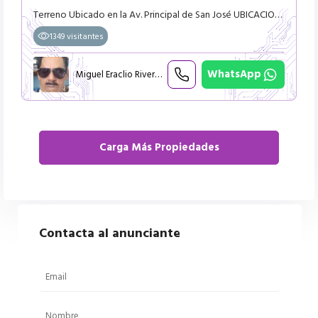
Terreno Ubicado en la Av. Principal de San José UBICACION: San José de Yarinacocha – Pucallpa Área Del Terreno: 800m² . 20 x 40 m² A 20 metros del Triangulo de San José , Conexión a las principa
1349 visitantes
WhatsApp
Miguel Eraclio Rivera Armas
Contacta al anunciante