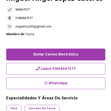
969947577
51969947577
miguelos245@gmail.com
Miembro de:
Tacna
Enviar Correo Electrónico
Llame
51969947577
WhatsApp
Especialidades Y Áreas De Servicio
Perú
Cercado De Tacna