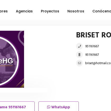
ores
Agencias
Proyectos
Nosotros
Conócen
BRISET R
951161667
951161667
briset@hotmail.c
lame
951161667
WhatsApp