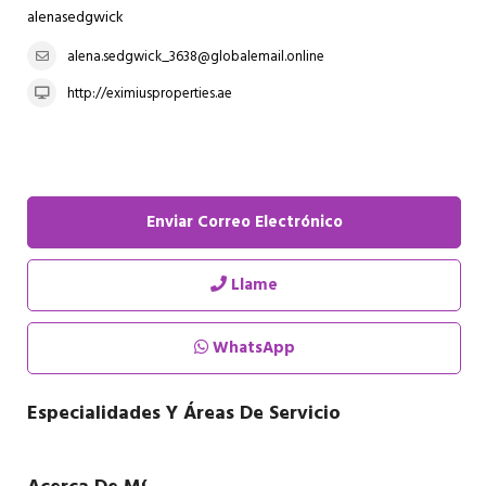
alenasedgwick
alena.sedgwick_3638@globalemail.online
http://eximiusproperties.ae
Enviar Correo Electrónico
Llame
WhatsApp
Especialidades Y Áreas De Servicio