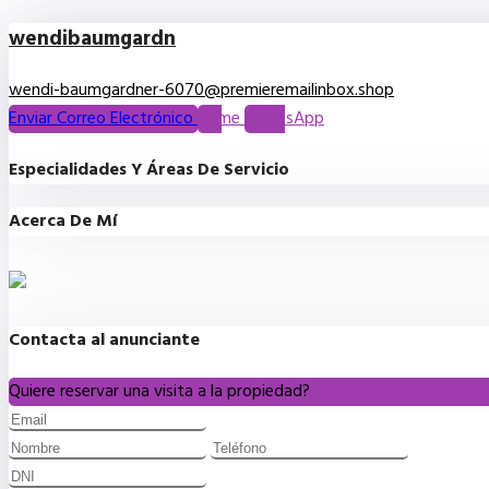
wendibaumgardn
wendi-baumgardner-6070@premieremailinbox.shop
Enviar Correo Electrónico
Llame
WhatsApp
Especialidades Y Áreas De Servicio
Acerca De Mí
Contacta al anunciante
Quiere reservar una visita a la propiedad?