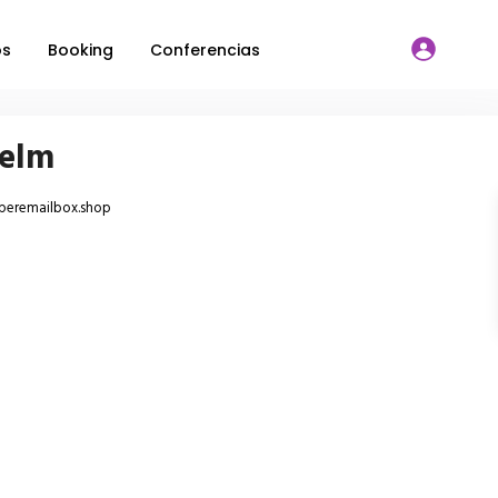
os
Booking
Conferencias
helm
uperemailbox.shop