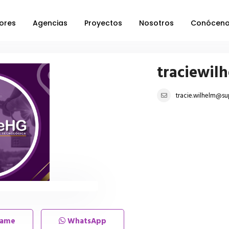
ores
Agencias
Proyectos
Nosotros
Conócen
traciewil
tracie.wilhelm@s
lame
WhatsApp