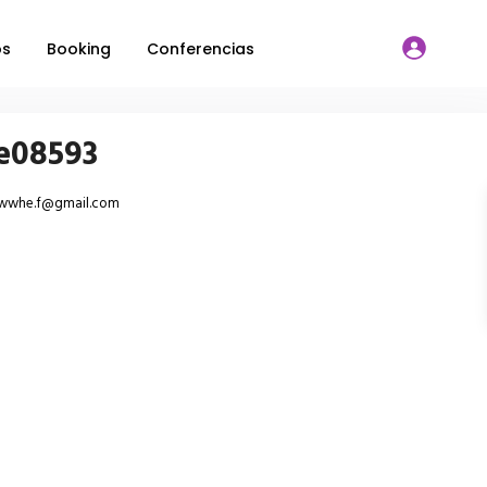
os
Booking
Conferencias
e08593
.i.kwwhe.f@gmail.com