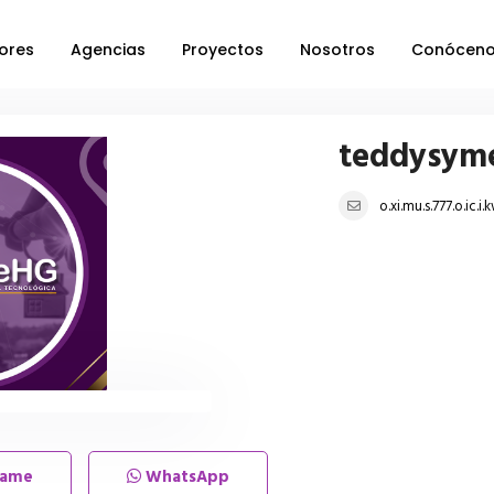
ores
Agencias
Proyectos
Nosotros
Conócen
teddysym
o.xi.mu.s.777.o.ic
lame
WhatsApp