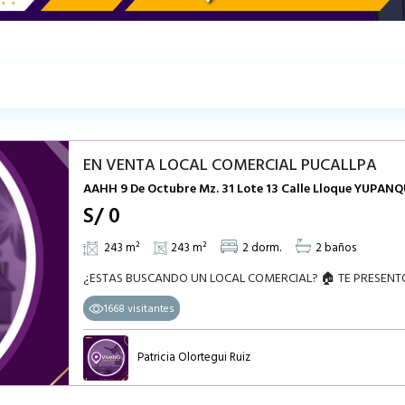
EN VENTA LOCAL COMERCIAL PUCALLPA
AAHH 9 De Octubre Mz. 31 Lote 13 Calle Lloque YUPANQ
S/ 0
243 m²
243 m²
2 dorm.
2 baños
1668 visitantes
Patricia Olortegui Ruiz