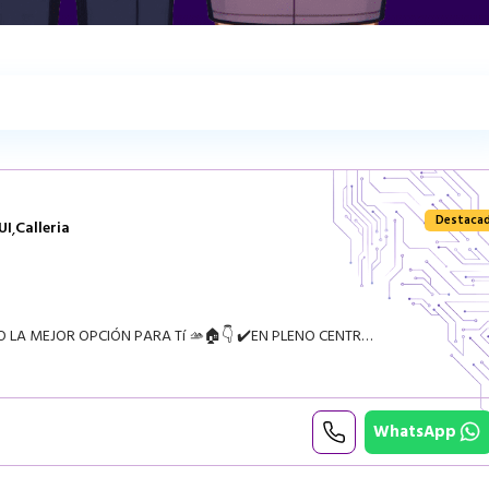
Destaca
UI
Calleria
,
¿ESTAS BUSCANDO UN LOCAL COMERCIAL? 🏠 TE PRESENTO LA MEJOR OPCIÓN PARA Tí 🫴🏠👇 ✔️EN PLENO CENTRO DE PUCALLPA IDEAL PARA CUALQUIER TIPO DE NEGOCIO ✔️NO TE PIERDAS ESTA GRAN OPORTUNIDAD!!! LISTO PARA QUE
WhatsApp