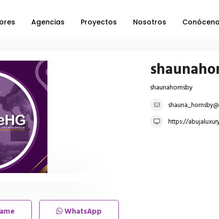
ores
Agencias
Proyectos
Nosotros
Conócen
shaunaho
shaunahornsby
shauna_hornsby@
https://abujalux
lame
WhatsApp