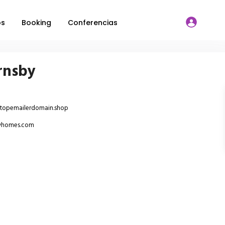
os
Booking
Conferencias
rnsby
topemailerdomain.shop
uryhomes.com