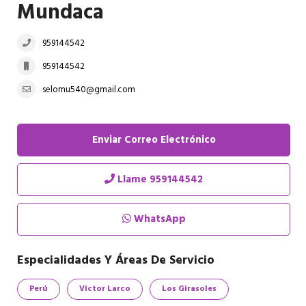
Mundaca
959144542
959144542
selomu540@gmail.com
Enviar Correo Electrónico
Llame
959144542
WhatsApp
Especialidades Y Áreas De Servicio
Perú
Victor Larco
Los Girasoles