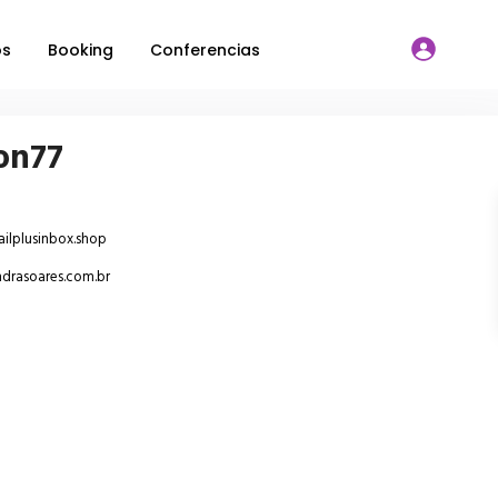
os
Booking
Conferencias
ton77
ilplusinbox.shop
ndrasoares.com.br