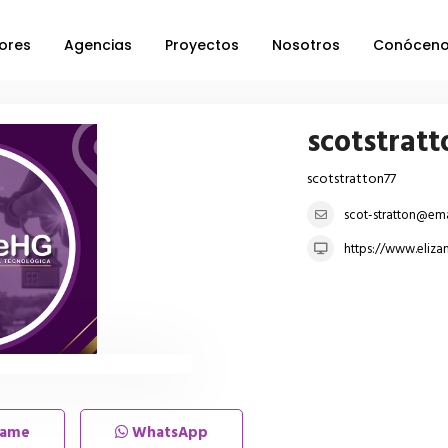
ores
Agencias
Proyectos
Nosotros
Conócen
scotstrat
scotstratton77
scot-stratton@ema
https://www.eliza
lame
WhatsApp