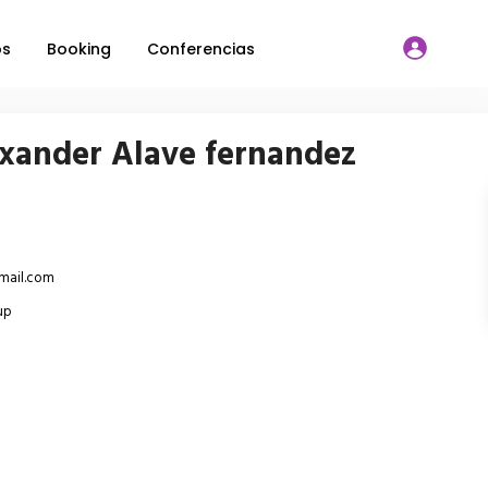
os
Booking
Conferencias
xander Alave fernandez
mail.com
up