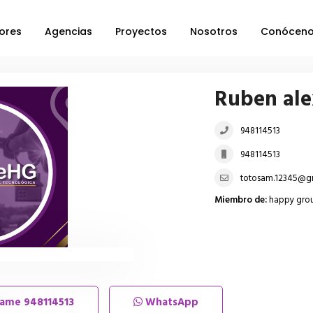
ores
Agencias
Proyectos
Nosotros
Conócen
Ruben ale
948114513
948114513
totosam.12345@g
Miembro de:
happy gro
lame
948114513
WhatsApp