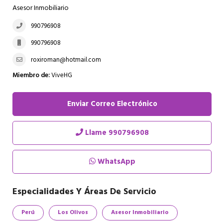
Asesor Inmobiliario
990796908
990796908
roxiroman@hotmail.com
Miembro de:
ViveHG
Enviar Correo Electrónico
Llame
990796908
WhatsApp
Especialidades Y Áreas De Servicio
Perú
Los Olivos
Asesor Inmobiliario