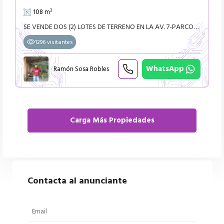
108 m²
SE VENDE DOS (2) LOTES DE TERRENO EN LA AV. 7-PARCONA-ICA- DE 108 m² -6m DE ANCHO Y 18m DE FONDO-CON DOCUMENTOS EN REGLA-PRECIO
1296 visitantes
WhatsApp
Ramón Sosa Robles
Contacta al anunciante