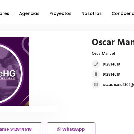
ores
Agencias
Proyectos
Nosotros
Conócen
Oscar Man
OscarManuel
912814618
912814618
oscar.manu2309@
lame
912814618
WhatsApp