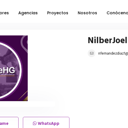
ores
Agencias
Proyectos
Nosotros
Conócen
NilberJoel
nfernandezdiaz1
lame
WhatsApp