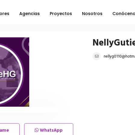
ores
Agencias
Proyectos
Nosotros
Conócen
NellyGuti
nellyg0110@hotma
lame
WhatsApp