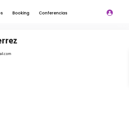
os
Booking
Conferencias
errez
il.com