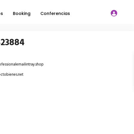
os
Booking
Conferencias
423884
fessionalemailintray.shop
ctobienes.net