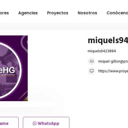
ores
Agencias
Proyectos
Nosotros
Conócen
miquels9
miquels9423884
miquel-gillon@pro
https://www.proye
lame
WhatsApp