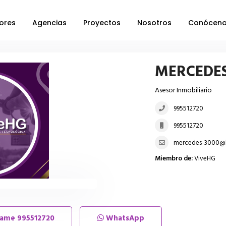
ores
Agencias
Proyectos
Nosotros
Conócen
MERCEDES
Asesor Inmobiliario
995512720
995512720
mercedes-3000@
Miembro de:
ViveHG
lame
995512720
WhatsApp