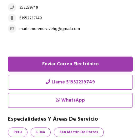
952239749
51952239749
martinmoreno.vivehg@gmail.com
Enviar Correo Electrónico
Llame
51952239749
WhatsApp
Especialidades Y Áreas De Servicio
Perú
Lima
San Martin De Porres