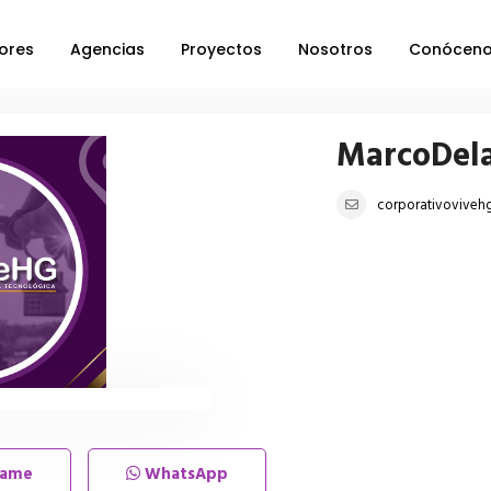
ores
Agencias
Proyectos
Nosotros
Conócen
MarcoDel
corporativovive
lame
WhatsApp