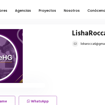
ores
Agencias
Proyectos
Nosotros
Conócen
LishaRocc
lisharocca6@gma
lame
WhatsApp