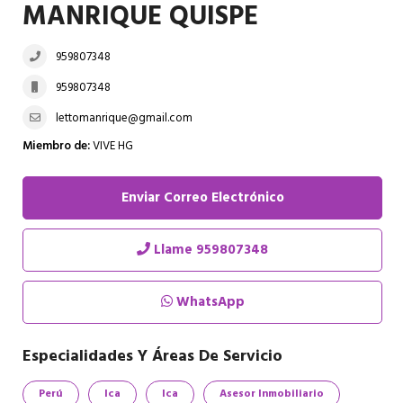
MANRIQUE QUISPE
959807348
959807348
lettomanrique@gmail.com
Miembro de:
VIVE HG
Enviar Correo Electrónico
Llame
959807348
WhatsApp
Especialidades Y Áreas De Servicio
Perú
Ica
Ica
Asesor Inmobiliario