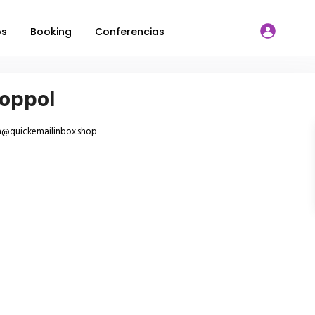
os
Booking
Conferencias
coppol
a@quickemailinbox.shop