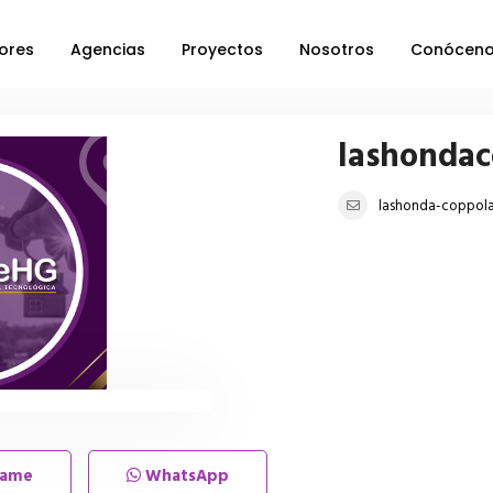
ores
Agencias
Proyectos
Nosotros
Conócen
lashonda
lashonda-coppol
lame
WhatsApp