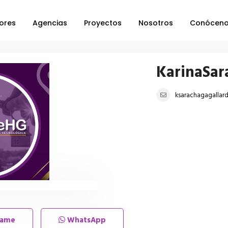
ores
Agencias
Proyectos
Nosotros
Conócen
KarinaSar
ksarachagagalla
lame
WhatsApp