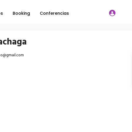
os
Booking
Conferencias
achaga
rdo@gmail.com