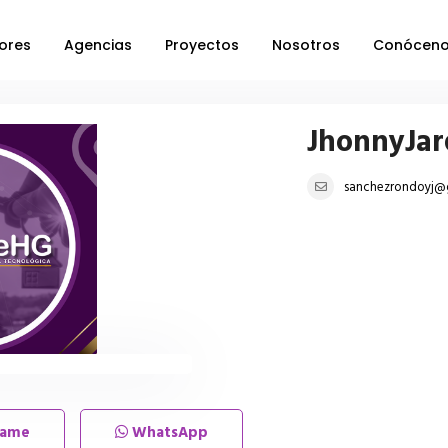
ores
Agencias
Proyectos
Nosotros
Conócen
JhonnyJar
sanchezrondoyj@
lame
WhatsApp