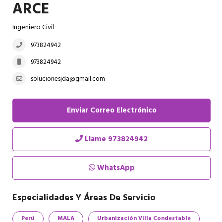
ARCE
Ingeniero Civil
973824942
973824942
solucionesjda@gmail.com
Enviar Correo Electrónico
Llame
973824942
WhatsApp
Especialidades Y Áreas De Servicio
Perú
MALA
Urbanización Villa Condestable