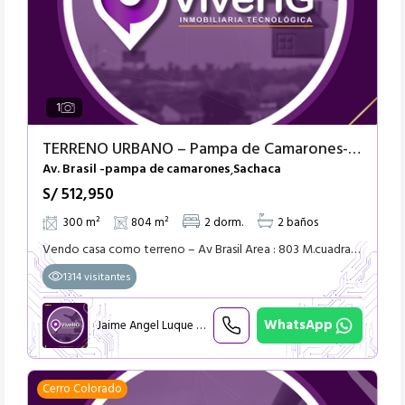
1
TERRENO URBANO – Pampa de Camarones-Distrito Sachaca- Arequipa
Av. Brasil -pampa de camarones
Sachaca
,
S/ 512,950
300 m²
804 m²
2 dorm.
2 baños
Vendo casa como terreno – Av Brasil Area : 803 M.cuadrados A 650 Dolares el metro cuadrado PRECIO OFERTABLE
1314 visitantes
WhatsApp
Jaime Angel Luque Retamozo
Cerro Colorado