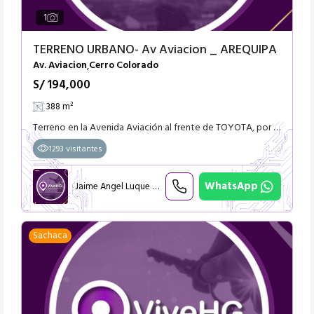
1
TERRENO URBANO- Av Aviacion _ AREQUIPA
Av. Aviacion
Cerro Colorado
,
S/ 194,000
388 m²
Terreno en la Avenida Aviación al frente de TOYOTA, por el pasaje a 2 Casas- distrito de Cerro Colorado 500 dólares el Metro Cuadrado Precio Ofertable
1293 visitantes
WhatsApp
Jaime Angel Luque Retamozo
Sachaca