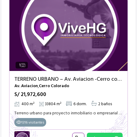
1
TERRENO URBANO – Av. Aviacion -Cerro colorado – Arequipa
Av. Aviacion
Cerro Colorado
,
S/ 21,972,600
400 m²
33804 m²
6 dorm.
2 baños
Terreno urbano para proyecto inmobiliario o empresarial ZONIFICACION CZ-RDA-2 650 DOLARES POR M. CUADRADO PRECIO OFERTABLE. posee una area construida de 2 pisos de 400 m. cuadrados
1316 visitantes