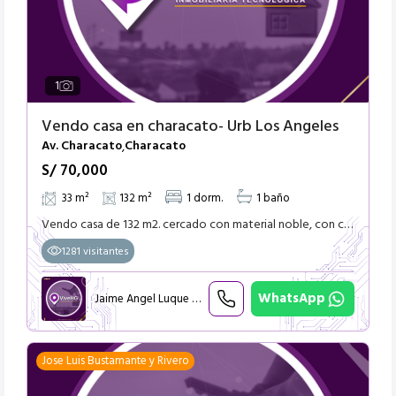
1
Vendo casa en characato- Urb Los Angeles
Av. Characato
Characato
,
S/ 70,000
33 m²
132 m²
1 dorm.
1 baño
Vendo casa de 132 m2. cercado con material noble, con construccion de 33 m2 . tiene 1 habitacion y 1 baño, ubicado en esquina, a una(1) cuadra de Av. principal . la casa esta ubicada a 3 minutos del i
1281 visitantes
WhatsApp
Jaime Angel Luque Retamozo
Jose Luis Bustamante y Rivero