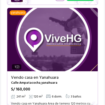
yanahuara
1
Vendo casa en Yanahuara
Calle Ampatacocha
yanahuara
,
S/ 160,000
241 m²
120 m²
6 dorm.
3 baños
Vendo casa en Yanahuara Area de terreno 120 metros cuadrados 1er Nivel 94 metros cuadrados techado 2do Nivel 147 metros cuadrados techado