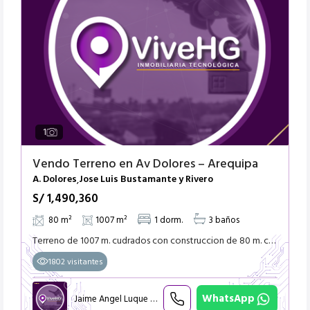
1
Vendo Terreno en Av Dolores – Arequipa
A. Dolores
Jose Luis Bustamante y Rivero
,
S/ 1,490,360
80 m²
1007 m²
1 dorm.
3 baños
Terreno de 1007 m. cudrados con construccion de 80 m. cuadrados en total de los dos pisos. A..$ 1480 dolares en m. cuadrado Precio Ofertable
1802 visitantes
WhatsApp
Jaime Angel Luque Retamozo