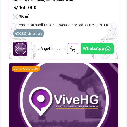
,
S/ 160,000
186 m²
Terreno con habilitación urbana al costado CITY CENTER(QUIMERA) coilinadante con Clinica San Pablo A..860 dolares el metro cuadrado Precio Ofertable
2325 visitantes
WhatsApp
Jaime Angel Luque Retamozo
Cerro Colorado