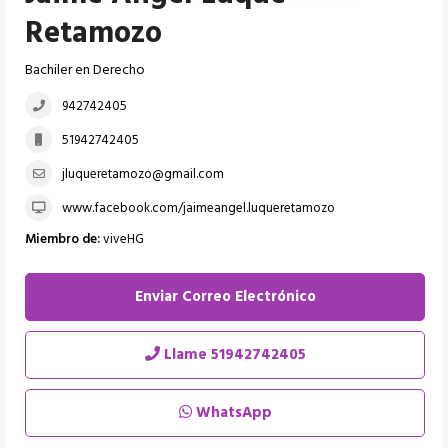
Retamozo
Bachiler en Derecho
942742405
51942742405
jluqueretamozo@gmail.com
www.facebook.com/jaimeangel.luqueretamozo
Miembro de:
viveHG
Enviar Correo Electrónico
Llame
51942742405
WhatsApp