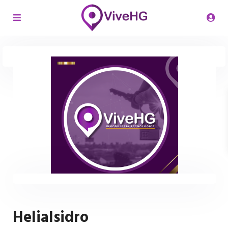
HeliaIsidro