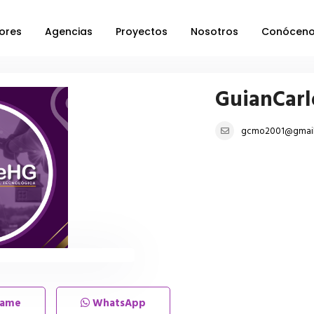
ores
Agencias
Proyectos
Nosotros
Conócen
GuianCar
gcmo2001@gmai
lame
WhatsApp