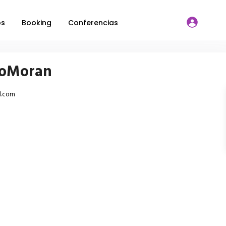
os
Booking
Conferencias
loMoran
l.com