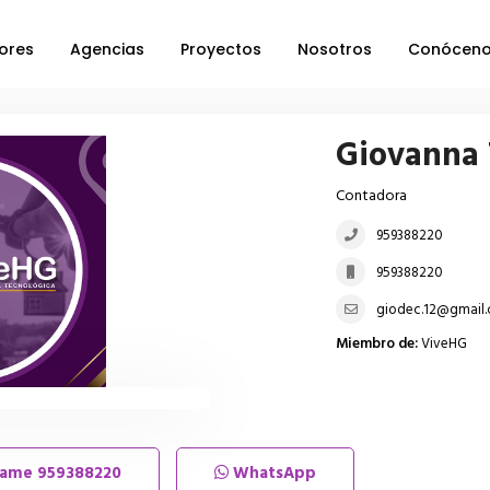
ores
Agencias
Proyectos
Nosotros
Conócen
Giovanna
Contadora
959388220
959388220
giodec.12@gmail
Miembro de:
ViveHG
lame
959388220
WhatsApp