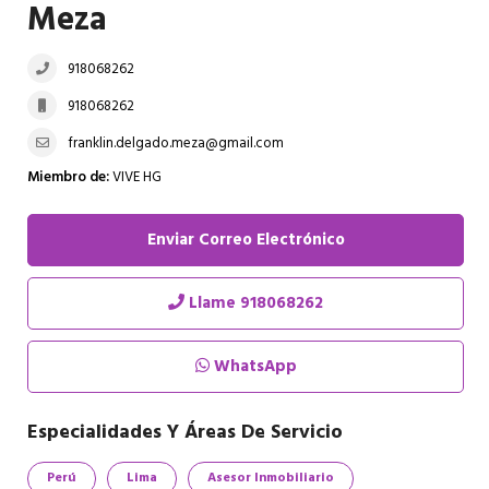
Meza
918068262
918068262
franklin.delgado.meza@gmail.com
Miembro de:
VIVE HG
Enviar Correo Electrónico
Llame
918068262
WhatsApp
Especialidades Y Áreas De Servicio
Perú
Lima
Asesor Inmobiliario