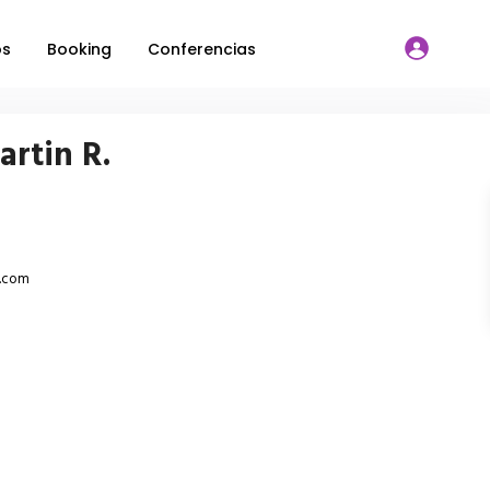
os
Booking
Conferencias
artin R.
l.com