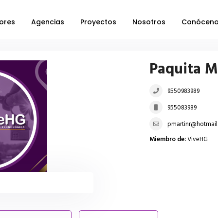
ores
Agencias
Proyectos
Nosotros
Conócen
Paquita M
9550983989
955083989
pmartinr@hotmai
Miembro de:
ViveHG