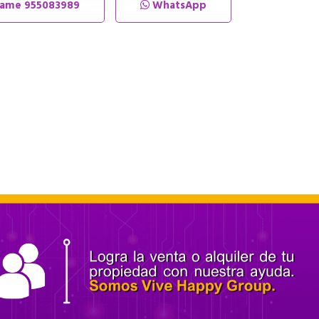
lame
955083989
WhatsApp