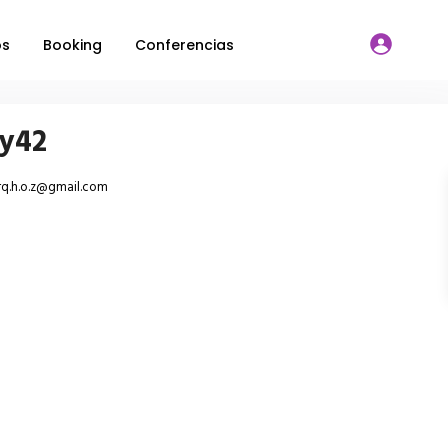
os
Booking
Conferencias
ey42
t.rq.h.o.z@gmail.com