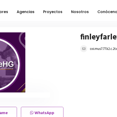
ores
Agencias
Proyectos
Nosotros
Conócen
finleyfarl
oxi.mus7.77.k2.c.2
lame
WhatsApp