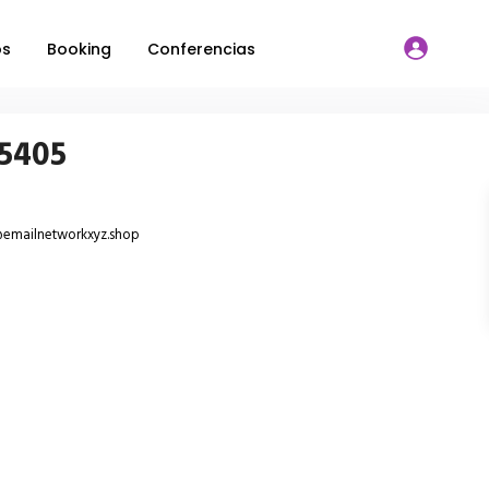
os
Booking
Conferencias
15405
emailnetworkxyz.shop