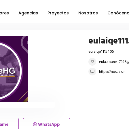
ores
Agencias
Proyectos
Nosotros
Conócen
eulaiqe11
eulaiqe1115405
eula.coane_7926@
https://nosazz.ir
lame
WhatsApp