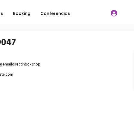
os
Booking
Conferencias
9047
@emaildirectinbox.shop
tate.com