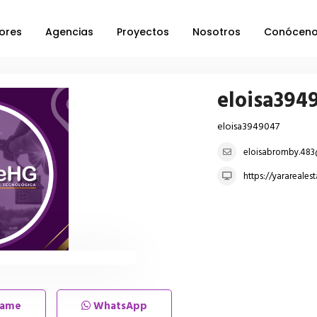
ores
Agencias
Proyectos
Nosotros
Conócen
eloisa394
eloisa3949047
eloisabromby.483
https://yarareales
lame
WhatsApp