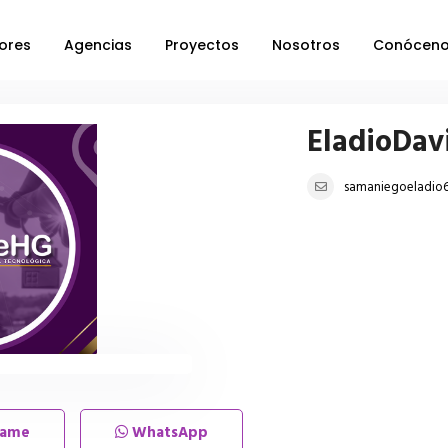
ores
Agencias
Proyectos
Nosotros
Conócen
EladioDav
samaniegoeladio
lame
WhatsApp