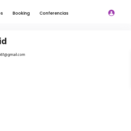
os
Booking
Conferencias
id
661@gmail.com