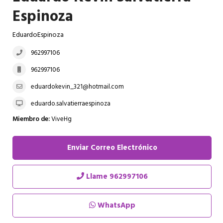
Espinoza
EduardoEspinoza
962997106
962997106
eduardokevin_321@hotmail.com
eduardo.salvatierraespinoza
Miembro de:
ViveHg
Enviar Correo Electrónico
Llame
962997106
WhatsApp