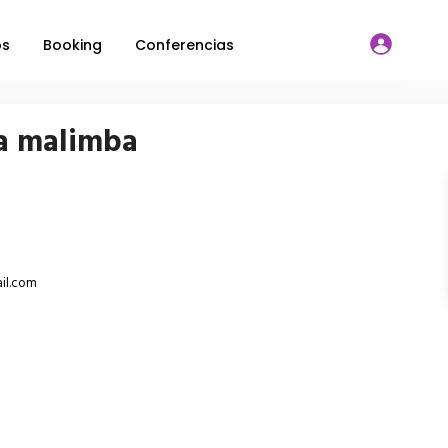
os
Booking
Conferencias
ca malimba
il.com