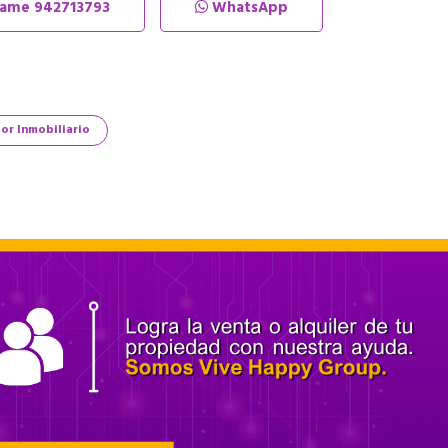
lame
942713793
WhatsApp
or Inmobiliario