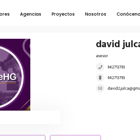
ores
Agencias
Proyectos
Nosotros
Conócen
david jul
asesor
942713793
942713793
david2.julca@gma