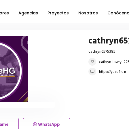
ores
Agencias
Proyectos
Nosotros
Conócen
cathryn65
cathryn6575385
cathryn-lowry_22
https://yazdfile.ir
lame
WhatsApp