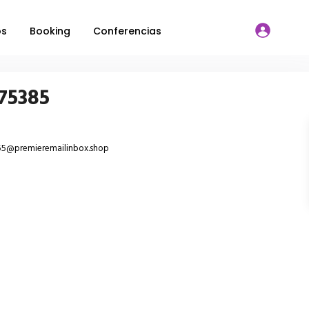
os
Booking
Conferencias
75385
55@premieremailinbox.shop