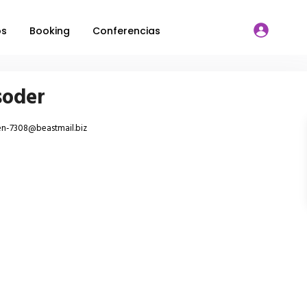
os
Booking
Conferencias
soder
en-7308@beastmail.biz