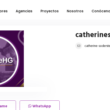
ores
Agencias
Proyectos
Nosotros
Conócen
catherine
catherine-soderst
lame
WhatsApp