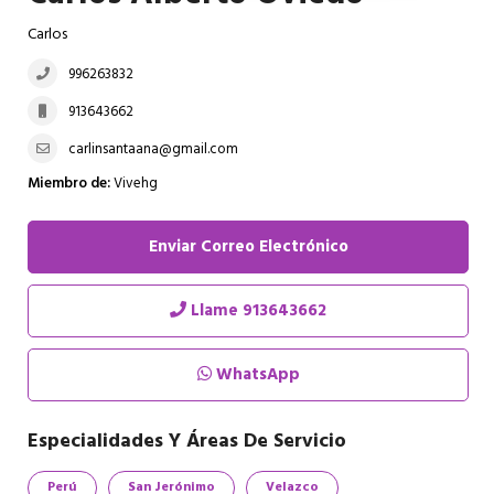
Carlos
996263832
913643662
carlinsantaana@gmail.com
Miembro de:
Vivehg
Enviar Correo Electrónico
Llame
913643662
WhatsApp
Especialidades Y Áreas De Servicio
Perú
San Jerónimo
Velazco