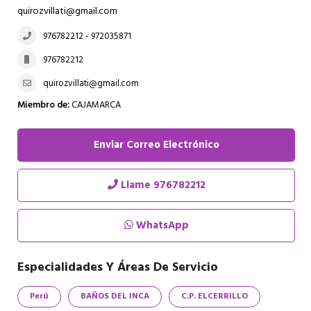
quirozvillati@gmail.com
976782212 - 972035871
976782212
quirozvillati@gmail.com
Miembro de:
CAJAMARCA
Enviar Correo Electrónico
Llame
976782212
WhatsApp
Especialidades Y Áreas De Servicio
Perú
BAÑOS DEL INCA
C.P. ELCERRILLO