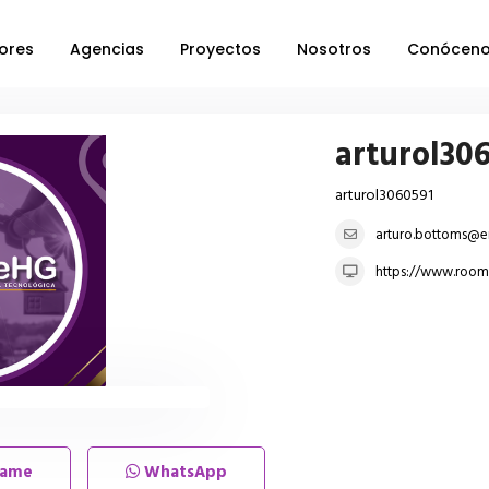
ores
Agencias
Proyectos
Nosotros
Conócen
arturol30
arturol3060591
arturo.bottoms@e
https://www.room
lame
WhatsApp