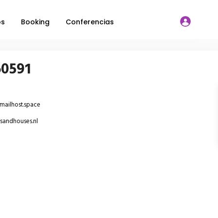
os
Booking
Conferencias
60591
mailhost.space
sandhouses.nl