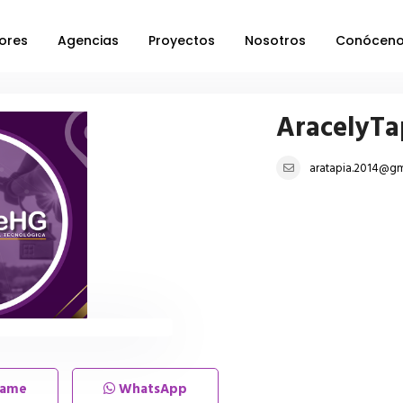
ores
Agencias
Proyectos
Nosotros
Conócen
AracelyTa
aratapia.2014@gm
lame
WhatsApp