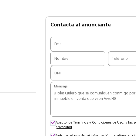
Contacta al anunciante
Mensaje
Acepto los
Términos y Condiciones de Uso
, y las
p
privacidad
.
Autorizo el uso de mi información para
fines adic