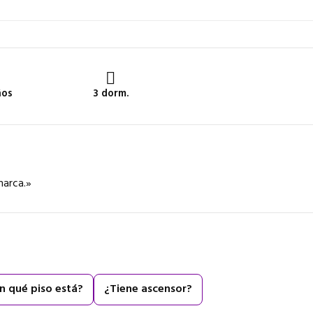
ños
3 dorm.
marca.»
n qué piso está?
¿Tiene ascensor?