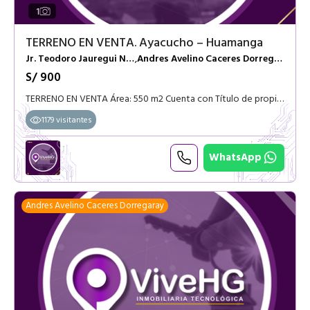
1
TERRENO EN VENTA. Ayacucho – Huamanga
Jr. Teodoro Jauregui N 102
Andres Avelino Caceres Dorregaray
,
S/ 900
TERRENO EN VENTA Área: 550 m2 Cuenta con Título de propiedad (sunarp) Lugar Residencial, exclusivo para multifamiliar, pisos, oficina, almacén, depósito, institución educativa, etc Ubicado: en PIOMAX
1179 visitantes
WhatsApp
Andres Avelino Caceres Dorregaray