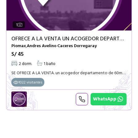
1
OFRECE A LA VENTA UN ACOGEDOR DEPARTAMENTO AYACUCHO
Piomax
Andres Avelino Caceres Dorregaray
,
S/ 45
2 dorm.
1 baño
SE OFRECE A LA VENTA. un acogedor departamento de 60m2 ubicado en el quinto piso del condominio PIOMAX, en la tranquila zona residencial de Andrés Avelino Cáceres, Ayacucho. La conveniente ubicación d
1022 visitantes
WhatsApp